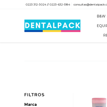
0223 312-3024 // 0223-632-5184
consultas@dentalpack.
B&W 
EQUI
R
FILTROS
Marca