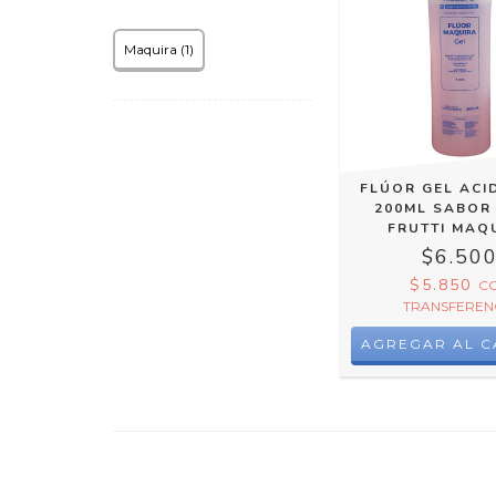
Maquira (1)
FLÚOR GEL AC
200ML SABOR 
FRUTTI MAQ
$6.50
$5.850
C
TRANSFEREN