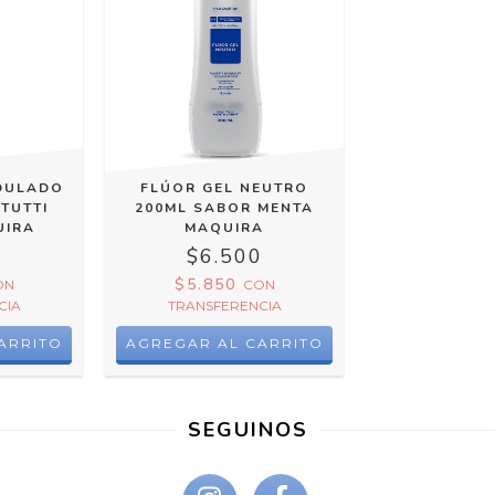
IDULADO
FLÚOR GEL NEUTRO
TUTTI
200ML SABOR MENTA
UIRA
MAQUIRA
0
$6.500
$5.850
ON
CON
CIA
TRANSFERENCIA
SEGUINOS