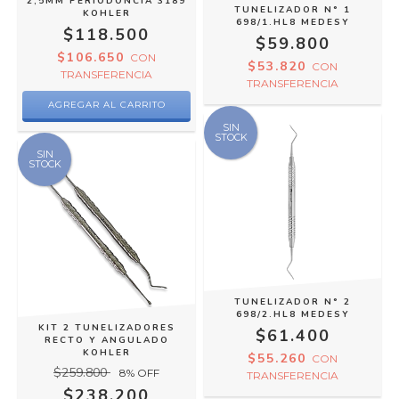
2,5MM PERIODONCIA 3189
TUNELIZADOR N° 1
KOHLER
698/1.HL8 MEDESY
$118.500
$59.800
$106.650
CON
$53.820
CON
TRANSFERENCIA
TRANSFERENCIA
SIN
STOCK
SIN
STOCK
TUNELIZADOR N° 2
698/2.HL8 MEDESY
KIT 2 TUNELIZADORES
$61.400
RECTO Y ANGULADO
KOHLER
$55.260
CON
$259.800
8
% OFF
TRANSFERENCIA
$238.200