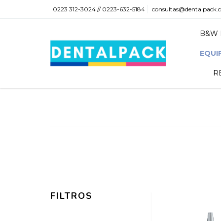
0223 312-3024 // 0223-632-5184
consultas@dentalpack.
B&W 
EQUI
R
FILTROS