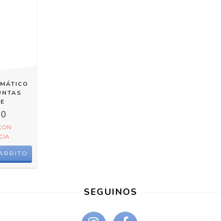
UMÁTICO
UNTAS
NE
00
CON
CIA
SEGUINOS