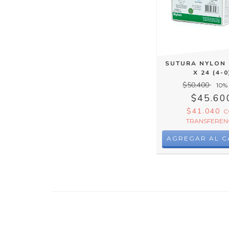
SUTURA NYLON 
X 24 (4-0
$50.400
10
%
$45.60
$41.040
C
TRANSFEREN