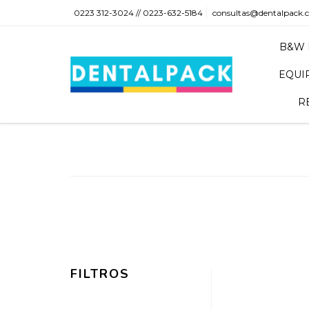
0223 312-3024 // 0223-632-5184
consultas@dentalpack.
B&W 
EQUI
R
FILTROS