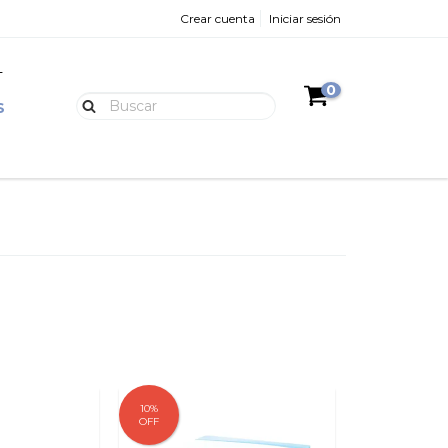
Crear cuenta
Iniciar sesión
L
0
S
10
%
OFF