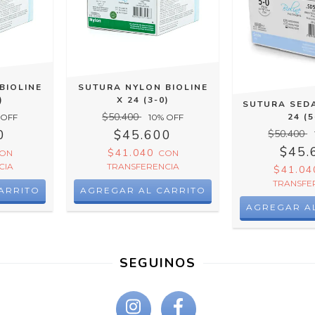
BIOLINE
SUTURA NYLON BIOLINE
)
X 24 (3-0)
SUTURA SEDA
$50.400
24 (5
 OFF
10
% OFF
0
$45.600
$50.400
$45.
$41.040
ON
CON
CIA
TRANSFERENCIA
$41.0
TRANSFE
SEGUINOS