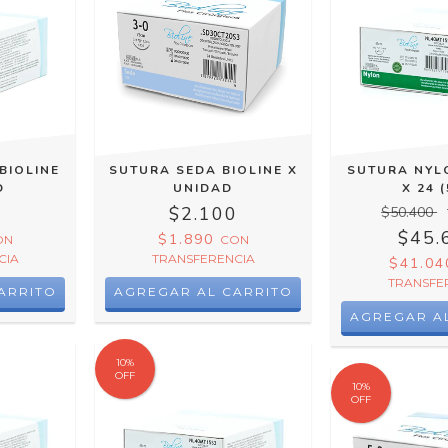
BIOLINE
SUTURA SEDA BIOLINE X
SUTURA NYL
D
UNIDAD
X 24 (
0
$2.100
$50.400
$45.
$1.890
ON
CON
CIA
TRANSFERENCIA
$41.0
TRANSFE
ARRITO
AGREGAR AL CARRITO
10
%
OFF
10
%
OFF