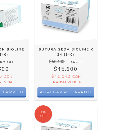
ON BIOLINE
SUTURA SEDA BIOLINE X
5-0)
24 (3-0)
$50.400
10
% OFF
10
% OFF
600
$45.600
40
$41.040
CON
CON
RENCIA
TRANSFERENCIA
10
%
OFF