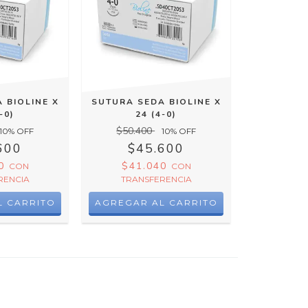
 BIOLINE X
SUTURA SEDA BIOLINE X
-0)
24 (4-0)
$50.400
10
% OFF
10
% OFF
600
$45.600
40
$41.040
CON
CON
RENCIA
TRANSFERENCIA