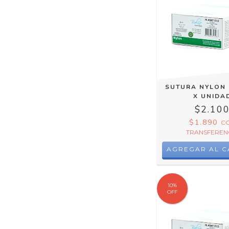
SUTURA NYLON 
X UNIDA
$2.10
$1.890
C
TRANSFEREN
AGREGAR AL C
10
%
OFF