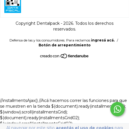
Copyright Dentalpack - 2026. Todos los derechos
reservados.
Defensa de las y los consumidores. Para reclamos
ingresá acá.
/
Botón de arrepentimiento
//installmentsAjax() //Acá hacemos correr las funciones para que
se muestren en la tienda $(document).ready(installmentsGrid);
$(window).scroll(installmentsGrid);
$(document).ready(installmentsGrid02);
$(window).scroll(installmentsGrid02);
Al navegar por este sitio
aceptás el uso de cookies
para