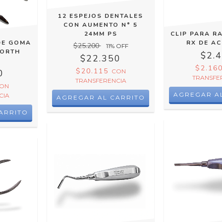
12 ESPEJOS DENTALES
CON AUMENTO N° 5
24MM PS
CLIP PARA R
DE GOMA
RX DE A
$25.200
11
% OFF
WORTH
$2.
$22.350
S
$2.16
$20.115
0
CON
TRANSFE
TRANSFERENCIA
ON
CIA