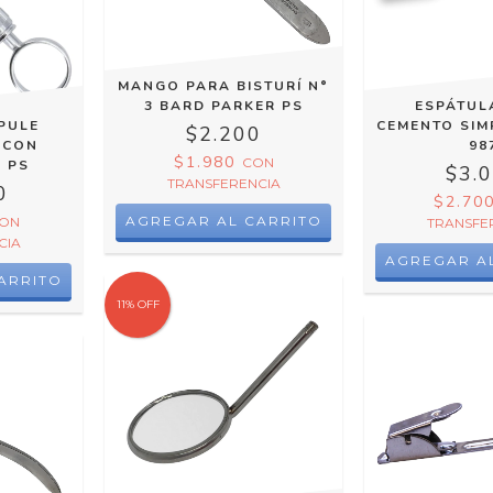
MANGO PARA BISTURÍ N°
3 BARD PARKER PS
ESPÁTUL
PULE
CEMENTO SIMP
$2.200
 CON
98
$1.980
CON
 PS
$3.
TRANSFERENCIA
0
$2.70
ON
TRANSFE
CIA
11
%
OFF