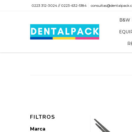
0223 312-3024 // 0223-632-5184
consultas@dentalpack.
B&W 
EQUI
R
FILTROS
Marca