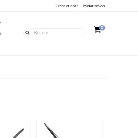
Crear cuenta
Iniciar sesión
L
0
S