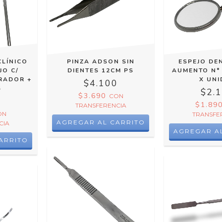
CLÍNICO
PINZA ADSON SIN
ESPEJO DE
JO C/
DIENTES 12CM PS
AUMENTO N°
RADOR +
X UN
$4.100
S
$2.
$3.690
CON
0
$1.89
TRANSFERENCIA
ON
TRANSFE
CIA