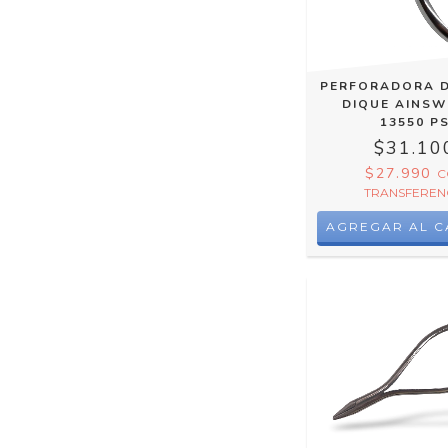
PERFORADORA 
DIQUE AINS
13550 P
$31.10
$27.990
C
TRANSFEREN