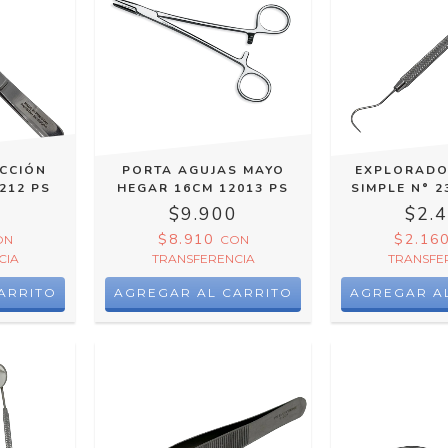
ECCIÓN
PORTA AGUJAS MAYO
EXPLORADO
212 PS
HEGAR 16CM 12013 PS
SIMPLE N° 2
0
$9.900
$2.
$8.910
$2.16
ON
CON
CIA
TRANSFERENCIA
TRANSFE