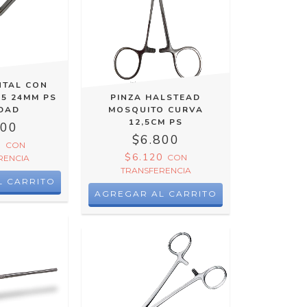
NTAL CON
 5 24MM PS
PINZA HALSTEAD
IDAD
MOSQUITO CURVA
12,5CM PS
100
$6.800
0
CON
$6.120
CON
RENCIA
TRANSFERENCIA