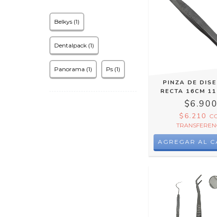
Belkys (1)
Dentalpack (1)
Panorama (1)
Ps (1)
PINZA DE DIS
RECTA 16CM 11
$6.90
$6.210
C
TRANSFEREN